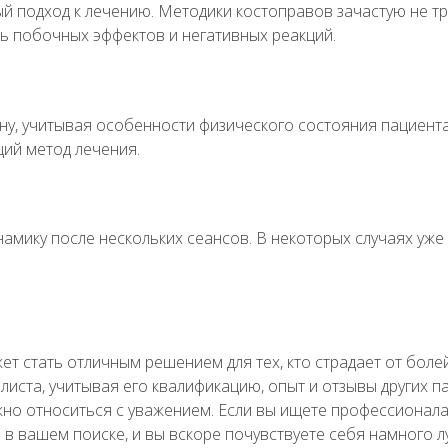
ый подход к лечению. Методики костоправов зачастую не т
ь побочных эффектов и негативных реакций.
ну, учитывая особенности физического состояния пациента
ий метод лечения.
мику после нескольких сеансов. В некоторых случаях уже
т стать отличным решением для тех, кто страдает от болей
иста, учитывая его квалификацию, опыт и отзывы других п
ужно относиться с уважением. Если вы ищете профессиона
 в вашем поиске, и вы вскоре почувствуете себя намного л