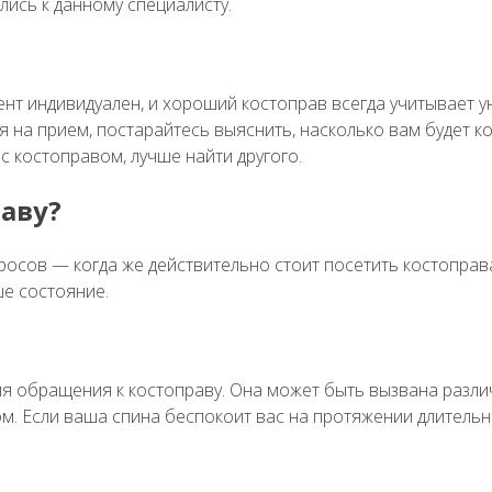
ись к данному специалисту.
ент индивидуален, и хороший костоправ всегда учитывает 
я на прием, постарайтесь выяснить, насколько вам будет 
 костоправом, лучше найти другого.
раву?
осов — когда же действительно стоит посетить костоправа?
ше состояние.
для обращения к костоправу. Она может быть вызвана разл
ом. Если ваша спина беспокоит вас на протяжении длитель