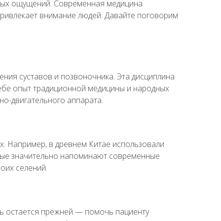
тных ощущений. Современная медицина
р привлекает внимание людей. Давайте поговорим
ния суставов и позвоночника. Эта дисциплина
себе опыт традиционной медицины и народных
но-двигательного аппарата.
ах. Например, в древнем Китае использовали
орые значительно напоминают современные
оих селений.
ль остается прежней — помочь пациенту