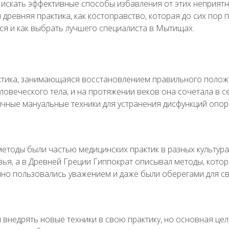
 искать эффективные способы избавления от этих неприя
 древняя практика, как костоправство, которая до сих по
тся и как выбрать лучшего специалиста в Мытищах.
тика, занимающаяся восстановлением правильного положе
ловеческого тела, и на протяжении веков она сочетала в 
ичные мануальные техники для устранения дисфункций опор
методы были частью медицинских практик в разных культур
вья, а в Древней Греции Гиппократ описывал методы, кот
нно пользовались уважением и даже были оберегами для св
 внедрять новые техники в свою практику, но основная це