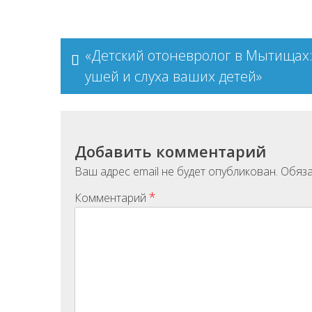
Навигация
«Детский отоневролог в Мытищах:
по
ушей и слуха ваших детей»
записям
Добавить комментарий
Ваш адрес email не будет опубликован.
Обяза
*
Комментарий