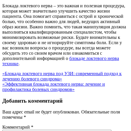
Блокада локтевого нерва – это важная и полезная процедура,
которая может значительно улучшить качество жизни
пациента. Она помогает справиться с острой и хронической
болью, что особенно важно для людей, ведущих активный
образ жизни. Важно помнить, что такая манипуляция должна
выполняться квалифицированным специалистом, чтобы
минимизировать возможные риски. Будьте внимательны к
своему здоровью и не игнорируйте симптомы боли. Если у
вас возникли вопросы о процедуре, вы всегда можете
обсудить это со своим врачом или ознакомиться с
дополнительной информацией о
блокаде локтевого нерва
технике
.
Навигация
«Блокада локтевого нерва под УЗИ: современный подход к
лечению болевого синдрома»
по
«Эффективная блокада локтевого нерва: лечение и
записям
профилактика болевых синдромов»
Добавить комментарий
Ваш адрес email не будет опубликован.
Обязательные поля
помечены
*
Комментарий
*