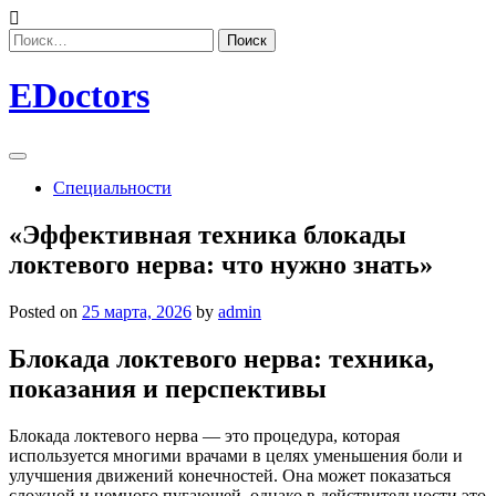
Skip
to
Найти:
content
EDoctors
Специальности
«Эффективная техника блокады
локтевого нерва: что нужно знать»
Posted on
25 марта, 2026
by
admin
Блокада локтевого нерва: техника,
показания и перспективы
Блокада локтевого нерва — это процедура, которая
используется многими врачами в целях уменьшения боли и
улучшения движений конечностей. Она может показаться
сложной и немного пугающей, однако в действительности это