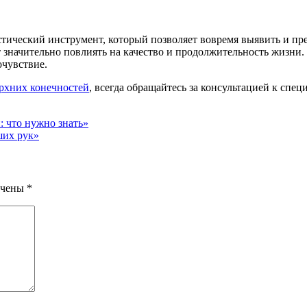
ический инструмент, который позволяет вовремя выявить и пре
 значительно повлиять на качество и продолжительность жизни. Н
очувствие.
ерхних конечностей
, всегда обращайтесь за консультацией к спе
: что нужно знать»
ших рук»
ечены
*